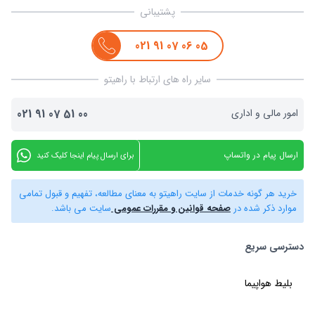
پشتیبانی
021
91
07
06
05
سایر راه های ارتباط با راهیتو
امور مالی و اداری
00
51
07
91
021
ارسال پیام در واتساپ
برای ارسال پیام اینجا کلیک کنید
خرید هر گونه خدمات از سایت راهیتو به معنای مطالعه، تفهیم و قبول تمامی
موارد ذکر شده در
صفحه قوانین و مقررات عمومی
سایت می باشد.
دسترسی سریع
بلیط هواپیما