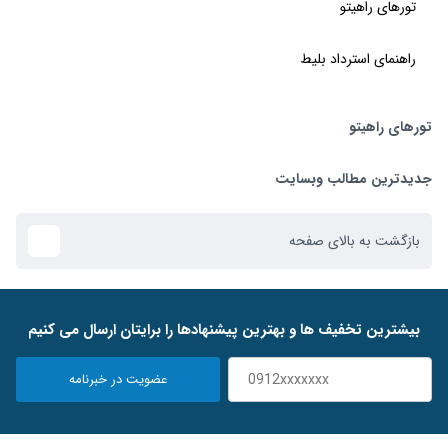
تورهای راهیتو
راهنمای استرداد بلیط
تورهای راهیتو
تور استانبول
جدیدترین مطالب وبسایت
تور کیش
بازگشت به بالای صفحه
تور دبی
ﺑﯿﺸﺘﺮﯾﻦ ﺗﺨﻔﯿﻒ ﻫﺎ و ﺑﻬﺘﺮﯾﻦ ﭘﯿﺸﻨﻬﺎدﻫﺎ را ﺑﺮاﯾﺘﺎن ارﺳﺎل ﻣﯽ ﮐﻨﯿﻢ
تور ازمیر
عضویت در خبرنامه
تور مالدیو
تور بدروم