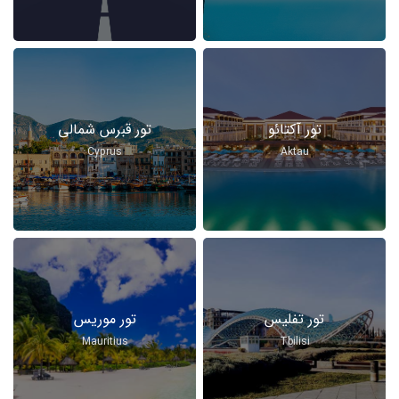
تور آکتائو
تور قبرس شمالی
Cyprus
Aktau
تور تفلیس
تور موریس
Mauritius
Tbilisi