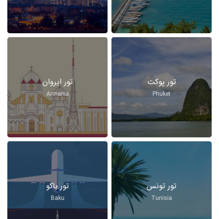
تور پوکت
تور ایروان
Armenia
Phuket
تور تونس
تور باکو
Baku
Tunisia