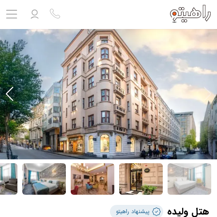
مشاهده پروفایل
ورود به حساب کاربری
خروج
حساب کاربری ندارید؟
ثبت نام
کنید
ثبت نام آژانس
بلیط هواپیما
تور
درباره ما
ارتباط با ما
هتل ولیده
پیشنهاد راهیتو