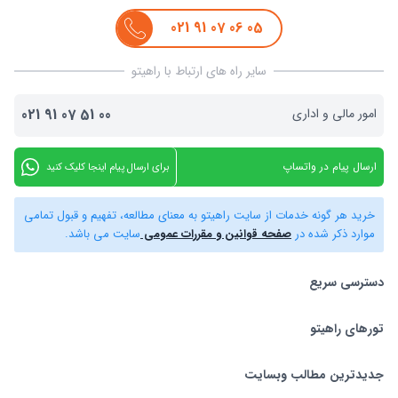
021
91
07
06
05
سایر راه های ارتباط با راهیتو
امور مالی و اداری
00
51
07
91
021
ارسال پیام در واتساپ
برای ارسال پیام اینجا کلیک کنید
خرید هر گونه خدمات از سایت راهیتو به معنای مطالعه، تفهیم و قبول تمامی
موارد ذکر شده در
صفحه قوانین و مقررات عمومی
سایت می باشد.
دسترسی سریع
تورهای راهیتو
بلیط هواپیما
تور استانبول
تورهای راهیتو
جدیدترین مطالب وبسایت