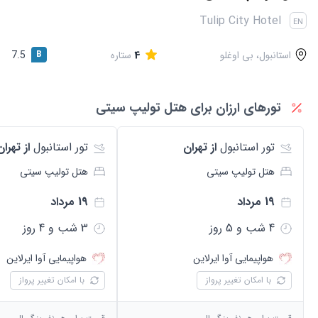
قوانین و مقررات
Tulip City Hotel
EN
استانبول، بی اوغلو
4
ستاره
B
7.5
تورهای ارزان برای هتل
تولیپ سیتی
تور
استانبول
از تهران
تور
استانبول
از تهران
هتل
تولیپ سیتی
هتل
تولیپ سیتی
19 مرداد
19 مرداد
4
شب و
5
روز
3
شب و
4
روز
هواپیمایی
آوا ایرلاین
هواپیمایی
آوا ایرلاین
با امکان تغییر پرواز
با امکان تغییر پرواز