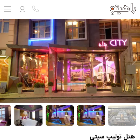
مشاهده پروفایل
ورود به حساب کاربری
خروج
حساب کاربری ندارید؟
ثبت نام
کنید
ثبت نام آژانس
بلیط هواپیما
تور
درباره ما
ارتباط با ما
هتل تولیپ سیتی