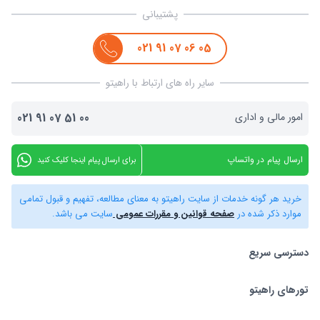
پشتیبانی
021
91
07
06
05
سایر راه های ارتباط با راهیتو
امور مالی و اداری
00
51
07
91
021
ارسال پیام در واتساپ
برای ارسال پیام اینجا کلیک کنید
خرید هر گونه خدمات از سایت راهیتو به معنای مطالعه، تفهیم و قبول تمامی
موارد ذکر شده در
صفحه قوانین و مقررات عمومی
سایت می باشد.
دسترسی سریع
تورهای راهیتو
بلیط هواپیما