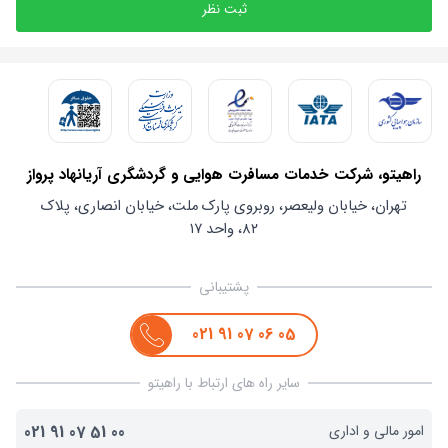
ثبت نظر
راهیتو، شرکت خدمات مسافرت هوایی و گردشگری آریانهاد پرواز
تهران، خیابان ولیعصر، روبروی پارک ملت، خیابان انصاری، پلاک
۸۲، واحد ۱۷
پشتیبانی
021
91
07
06
05
سایر راه های ارتباط با راهیتو
امور مالی و اداری
00
51
07
91
021