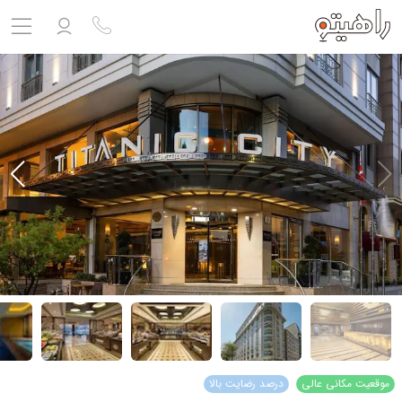
مشاهده پروفایل
ورود به حساب کاربری
خروج
حساب کاربری ندارید؟
ثبت نام
کنید
ثبت نام آژانس
بلیط هواپیما
تور
درباره ما
ارتباط با ما
موقعیت مکانی عالی
درصد رضایت بالا