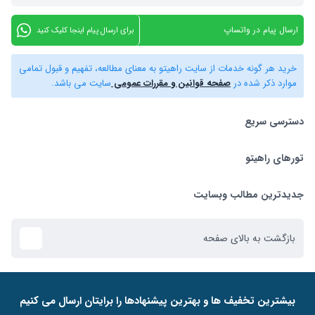
ارسال پیام در واتساپ
برای ارسال پیام اینجا کلیک کنید
خرید هر گونه خدمات از سایت راهیتو به معنای مطالعه، تفهیم و قبول تمامی
موارد ذکر شده در
صفحه قوانین و مقررات عمومی
سایت می باشد.
دسترسی سریع
تورهای راهیتو
بلیط هواپیما
تور استانبول
تورهای راهیتو
جدیدترین مطالب وبسایت
تور کیش
راهنمای استرداد بلیط
بازگشت به بالای صفحه
تور دبی
ﺑﯿﺸﺘﺮﯾﻦ ﺗﺨﻔﯿﻒ ﻫﺎ و ﺑﻬﺘﺮﯾﻦ ﭘﯿﺸﻨﻬﺎدﻫﺎ را ﺑﺮاﯾﺘﺎن ارﺳﺎل ﻣﯽ ﮐﻨﯿﻢ
تور ازمیر