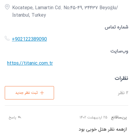
Kocatepe, Lamartin Cd. No:45-49, 34437 Beyoğlu/
İstanbul, Turkey
شماره تماس
+902122389090
وب‌سایت
https://titanic.com.tr
نظرات
2
نظر
ثبت نظر جدید
پریساقانع
25 اردیبهشت 1402
پاسخ
ازهمه نظر هتل خوبی بود