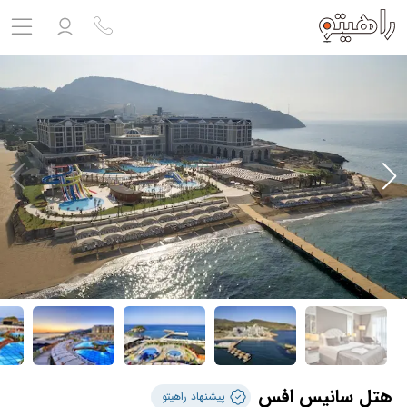
مشاهده پروفایل
ورود به حساب کاربری
خروج
حساب کاربری ندارید؟
ثبت نام
کنید
ثبت نام آژانس
بلیط هواپیما
تور
درباره ما
ارتباط با ما
هتل سانیس افس
پیشنهاد راهیتو