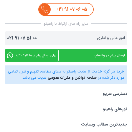
021
91
07
06
05
سایر راه های ارتباط با راهیتو
امور مالی و اداری
00
51
07
91
021
ارسال پیام در واتساپ
برای ارسال پیام اینجا کلیک کنید
خرید هر گونه خدمات از سایت راهیتو به معنای مطالعه، تفهیم و قبول تمامی
موارد ذکر شده در
صفحه قوانین و مقررات عمومی
سایت می باشد.
دسترسی سریع
تورهای راهیتو
بلیط هواپیما
تور استانبول
تورهای راهیتو
جدیدترین مطالب وبسایت