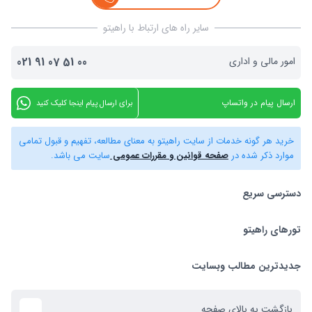
سایر راه های ارتباط با راهیتو
امور مالی و اداری
00
51
07
91
021
ارسال پیام در واتساپ
برای ارسال پیام اینجا کلیک کنید
خرید هر گونه خدمات از سایت راهیتو به معنای مطالعه، تفهیم و قبول تمامی
موارد ذکر شده در
صفحه قوانین و مقررات عمومی
سایت می باشد.
دسترسی سریع
تورهای راهیتو
بلیط هواپیما
تور استانبول
تورهای راهیتو
جدیدترین مطالب وبسایت
تور کیش
راهنمای استرداد بلیط
بازگشت به بالای صفحه