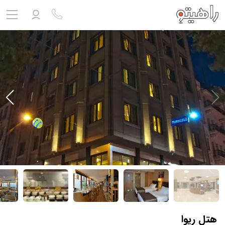
مشاهده پروفایل
ورود به حساب کاربری
خروج
حساب کاربری ندارید؟
ثبت نام
کنید
ثبت نام آژانس
بلیط هواپیما
تور
درباره ما
ارتباط با ما
هتل ریوا