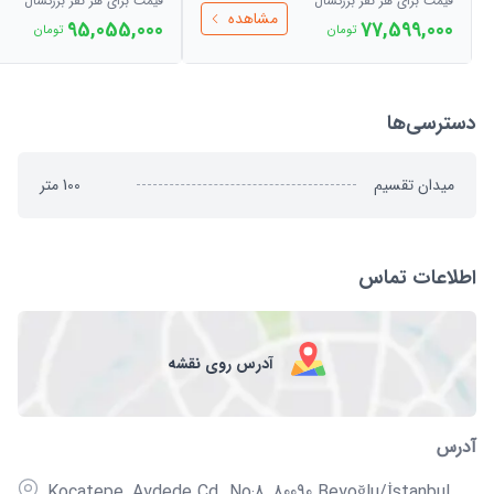
قیمت برای هر نفر بزرگسال
قیمت برای هر نفر بزرگسال
مشاهده
95,055,000
77,599,000
تومان
تومان
دسترسی‌ها
میدان تقسیم
100
متر
اطلاعات تماس
آدرس روی نقشه
آدرس
Kocatepe, Aydede Cd. No:8, 80090 Beyoğlu/İstanbul,