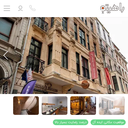
مشاهده پروفایل
ورود به حساب کاربری
خروج
حساب کاربری ندارید؟
ثبت نام
کنید
ثبت نام آژانس
بلیط هواپیما
تور
درباره ما
ارتباط با ما
موقعیت مکانی ایده آل
درصد رضایت بسیار بالا