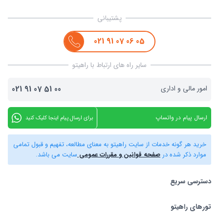
پشتیبانی
021
91
07
06
05
سایر راه های ارتباط با راهیتو
امور مالی و اداری
00
51
07
91
021
ارسال پیام در واتساپ
برای ارسال پیام اینجا کلیک کنید
خرید هر گونه خدمات از سایت راهیتو به معنای مطالعه، تفهیم و قبول تمامی
موارد ذکر شده در
صفحه قوانین و مقررات عمومی
سایت می باشد.
دسترسی سریع
تورهای راهیتو
بلیط هواپیما