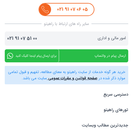
021
91
07
06
05
سایر راه های ارتباط با راهیتو
امور مالی و اداری
00
51
07
91
021
ارسال پیام در واتساپ
برای ارسال پیام اینجا کلیک کنید
خرید هر گونه خدمات از سایت راهیتو به معنای مطالعه، تفهیم و قبول تمامی
موارد ذکر شده در
صفحه قوانین و مقررات عمومی
سایت می باشد.
دسترسی سریع
تورهای راهیتو
بلیط هواپیما
تور استانبول
تورهای راهیتو
جدیدترین مطالب وبسایت