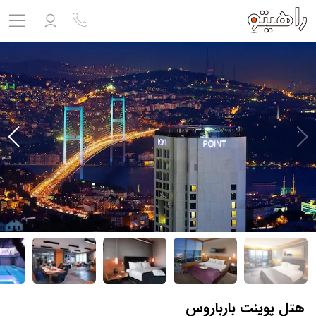
مشاهده پروفایل
ورود به حساب کاربری
خروج
حساب کاربری ندارید؟
ثبت نام
کنید
ثبت نام آژانس
بلیط هواپیما
تور
درباره ما
ارتباط با ما
هتل پوینت بارباروس