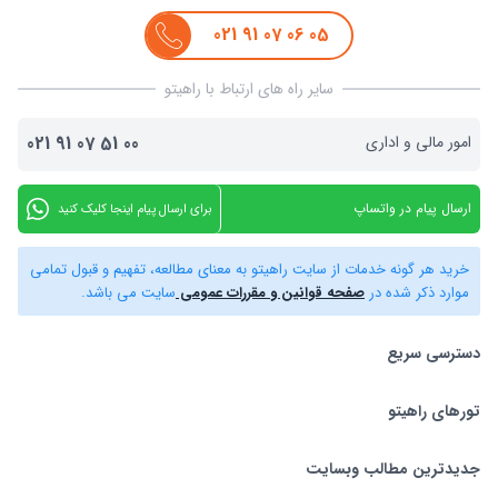
021
91
07
06
05
سایر راه های ارتباط با راهیتو
امور مالی و اداری
00
51
07
91
021
ارسال پیام در واتساپ
برای ارسال پیام اینجا کلیک کنید
خرید هر گونه خدمات از سایت راهیتو به معنای مطالعه، تفهیم و قبول تمامی
موارد ذکر شده در
صفحه قوانین و مقررات عمومی
سایت می باشد.
دسترسی سریع
تورهای راهیتو
بلیط هواپیما
تور استانبول
تورهای راهیتو
جدیدترین مطالب وبسایت