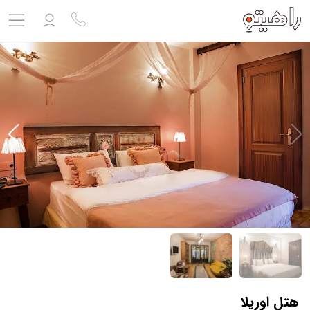
مشاهده پروفایل
ورود به حساب کاربری
خروج
حساب کاربری ندارید؟
ثبت نام
کنید
ثبت نام آژانس
بلیط هواپیما
تور
درباره ما
ارتباط با ما
هتل اوریلا