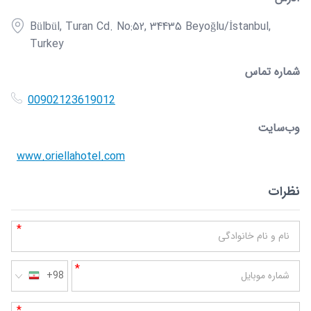
Bülbül, Turan Cd. No:52, 34435 Beyoğlu/İstanbul,
Turkey
شماره تماس
00902123619012
وب‌سایت
www.oriellahotel.com
نظرات
*
نام و نام خانوادگی
*
شماره موبایل
+98
*