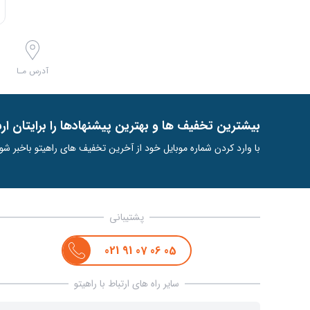
آدرس مـا
ﺑﯿﺸﺘﺮﯾﻦ ﺗﺨﻔﯿﻒ ﻫﺎ و ﺑﻬﺘﺮﯾﻦ ﭘﯿﺸﻨﻬﺎدﻫﺎ را ﺑﺮاﯾﺘﺎن ار
با وارد کردن شماره موبایل خود از آخرین تخفیف های راهیتو باخبر شو
پشتیبانی
021
91
07
06
05
سایر راه های ارتباط با راهیتو