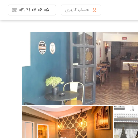
021
91
07
06
05
حساب کاربری
مشاهده پروفایل
خروج