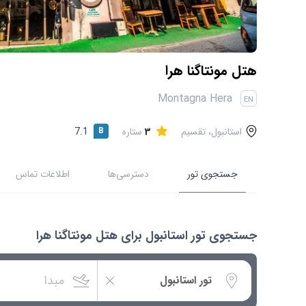
هتل مونتاگنا هرا
Montagna Hera
EN
استانبول، تقسیم
3
ستاره
B
7.1
جستجوی تور
دسترسی‌ها
اطلاعات تماس
جستجوی تور استانبول برای هتل مونتاگنا هرا
مبدا
استانبول
تور