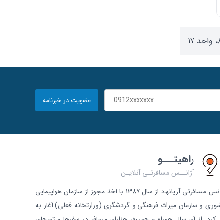
عضویت در خبرنامه
راهیتـــو
آژانــس مسافرتـی آنلایـن
آژانس مسافرتی آریانهاد از سال 1387 با اخذ مجوز از سازمان هواپیمایی
وری و سازمان میراث فرهنگی و گردشگری (وزارتخانه فعلی) آغاز به
ر کرد. از آن سال همراه و همسفر هزاران مسافر در سفرها و تورهای