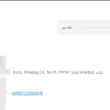
850
متر
İnönü, Elmadağ Cd. No:64, 34373 Şişli/İstanbul, ترکیه
00902122962878