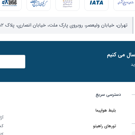
تهران، خیابان ولیعصر، روبروی پارک ملت، خیابان انصاری، پلاک ۸۲، واحد ۱۷
ﺳﺎل ﻣﯽ ﮐﻨﯿﻢ
ید
دسترسی سریع
بلیط هواپیما
تورهای راهیتو
کش
کا