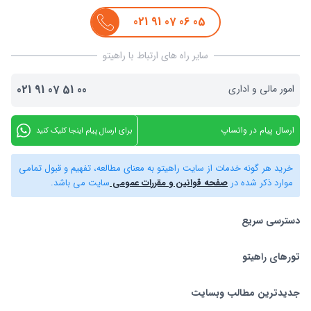
021
91
07
06
05
سایر راه های ارتباط با راهیتو
امور مالی و اداری
00
51
07
91
021
ارسال پیام در واتساپ
برای ارسال پیام اینجا کلیک کنید
خرید هر گونه خدمات از سایت راهیتو به معنای مطالعه، تفهیم و قبول تمامی
موارد ذکر شده در
صفحه قوانین و مقررات عمومی
سایت می باشد.
دسترسی سریع
تورهای راهیتو
بلیط هواپیما
تور استانبول
تورهای راهیتو
جدیدترین مطالب وبسایت