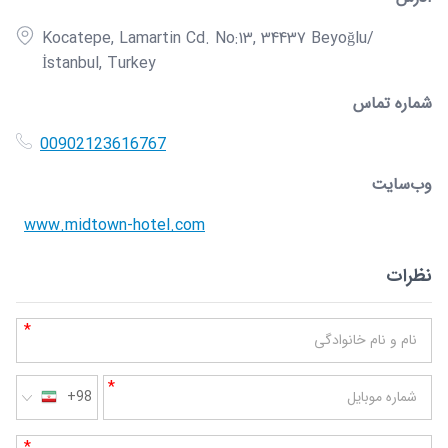
Kocatepe, Lamartin Cd. No:13, 34437 Beyoğlu/
İstanbul, Turkey
شماره تماس
00902123616767
وب‌سایت
www.midtown-hotel.com
نظرات
*
نام و نام خانوادگی
*
شماره موبایل
+98
*