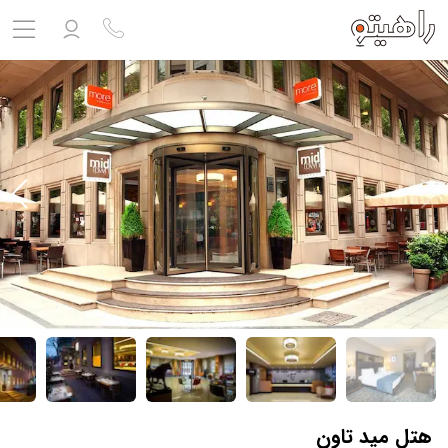
مشاهده پروفایل
ورود به حساب کاربری
خروج
حساب کاربری ندارید؟
ثبت نام
کنید
ثبت نام آژانس
بلیط هواپیما
تور
درباره ما
ارتباط با ما
هتل مید تاون