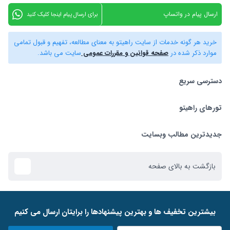
ارسال پیام در واتساپ
برای ارسال پیام اینجا کلیک کنید
خرید هر گونه خدمات از سایت راهیتو به معنای مطالعه، تفهیم و قبول تمامی
موارد ذکر شده در
صفحه قوانین و مقررات عمومی
سایت می باشد.
دسترسی سریع
تورهای راهیتو
بلیط هواپیما
تور استانبول
تورهای راهیتو
جدیدترین مطالب وبسایت
تور کیش
راهنمای استرداد بلیط
بازگشت به بالای صفحه
تور دبی
ﺑﯿﺸﺘﺮﯾﻦ ﺗﺨﻔﯿﻒ ﻫﺎ و ﺑﻬﺘﺮﯾﻦ ﭘﯿﺸﻨﻬﺎدﻫﺎ را ﺑﺮاﯾﺘﺎن ارﺳﺎل ﻣﯽ ﮐﻨﯿﻢ
تور ازمیر