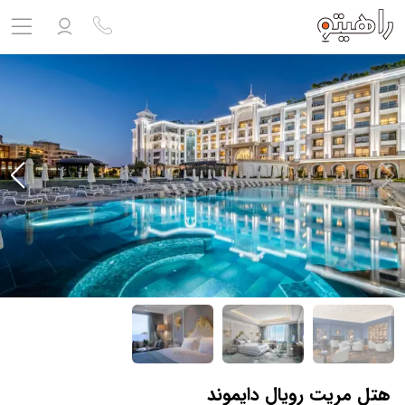
مشاهده پروفایل
ورود به حساب کاربری
خروج
حساب کاربری ندارید؟
ثبت نام
کنید
ثبت نام آژانس
بلیط هواپیما
تور
درباره ما
ارتباط با ما
هتل مریت رویال دایموند