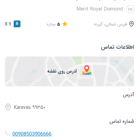
قوانین و مقررات
Merit Royal Diamond
EN
قبرس شمالی، گیرنه
5
ستاره
B
8.9
اطلاعات تماس
آدرس روی نقشه
آدرس
Karavas 99350
شماره تماس
00908503906666