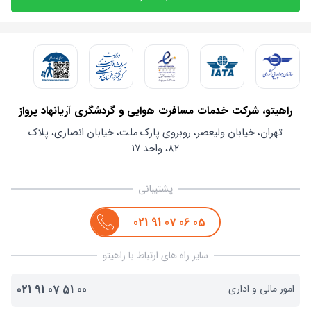
راهیتو، شرکت خدمات مسافرت هوایی و گردشگری آریانهاد پرواز
تهران، خیابان ولیعصر، روبروی پارک ملت، خیابان انصاری، پلاک
۸۲، واحد ۱۷
پشتیبانی
021
91
07
06
05
سایر راه های ارتباط با راهیتو
امور مالی و اداری
00
51
07
91
021