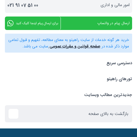
امور مالی و اداری
00
51
07
91
021
ارسال پیام در واتساپ
برای ارسال پیام اینجا کلیک کنید
خرید هر گونه خدمات از سایت راهیتو به معنای مطالعه، تفهیم و قبول تمامی
موارد ذکر شده در
صفحه قوانین و مقررات عمومی
سایت می باشد.
دسترسی سریع
تورهای راهیتو
بلیط هواپیما
تور استانبول
تورهای راهیتو
جدیدترین مطالب وبسایت
تور کیش
راهنمای استرداد بلیط
بازگشت به بالای صفحه
تور دبی