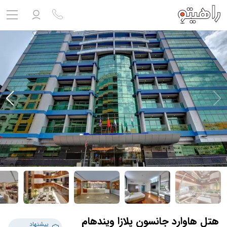
مشاهده پروفایل
ورود به حساب کاربری
خروج
حساب کاربری ندارید؟
ثبت نام
کنید
ثبت نام آژانس
بلیط هواپیما
تور
درباره ما
ارتباط با ما
هتل هاوارد جانسون پلازا ویندهام
پیشنهاد