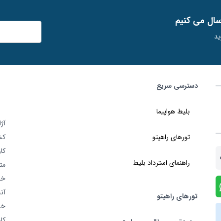
ﺳﺎل ﻣﯽ ﮐﻨﯿﻢ
ید
دسترسی سریع
بلیط هواپیما
تورهای راهیتو
کش
کا
راهنمای استرداد بلیط
خد
آن
تورهای راهیتو
خر
کا