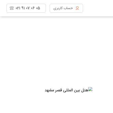
021
91
07
06
05
حساب کاربری
مشاهده پروفایل
خروج