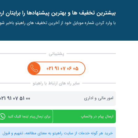
ﺑﯿﺸﺘﺮﯾﻦ ﺗﺨﻔﯿﻒ ﻫﺎ و ﺑﻬﺘﺮﯾﻦ ﭘﯿﺸﻨﻬﺎدﻫﺎ را ﺑﺮاﯾﺘﺎن ار
با وارد کردن شماره موبایل خود از آخرین تخفیف های راهیتو باخبر شو
پشتیبانی
021
91
07
06
05
سایر راه های ارتباط با راهیتو
امور مالی و اداری
00
51
07
91
021
ارسال پیام در واتساپ
برای ارسال پیام اینجا کلیک کنید
خرید هر گونه خدمات از سایت راهیتو به معنای مطالعه، تفهیم و قبول