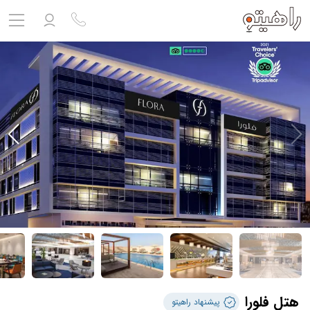
مشاهده پروفایل
ورود به حساب کاربری
خروج
حساب کاربری ندارید؟
ثبت نام
کنید
ثبت نام آژانس
بلیط هواپیما
تور
درباره ما
ارتباط با ما
هتل فلورا
پیشنهاد راهیتو