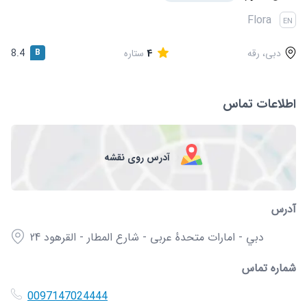
قوانین و مقررات
Flora
EN
دبی، رقه
4
ستاره
B
8.4
اطلاعات تماس
آدرس روی نقشه
آدرس
24 شارع المطار - القرهود‎ - دبي - امارات متحدهٔ عربی
شماره تماس
0097147024444