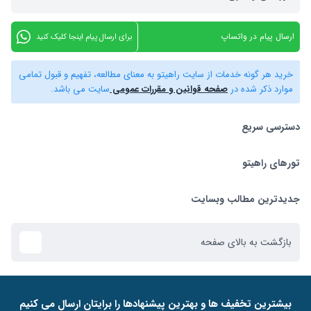
ارسال پیام در واتساپ
برای ارسال پیام اینجا کلیک کنید
خرید هر گونه خدمات از سایت راهیتو به معنای مطالعه، تفهیم و قبول تمامی
موارد ذکر شده در
صفحه قوانین و مقررات عمومی
سایت می باشد.
دسترسی سریع
تورهای راهیتو
بلیط هواپیما
تور استانبول
تورهای راهیتو
جدیدترین مطالب وبسایت
تور کیش
راهنمای استرداد بلیط
بازگشت به بالای صفحه
تور دبی
ﺑﯿﺸﺘﺮﯾﻦ ﺗﺨﻔﯿﻒ ﻫﺎ و ﺑﻬﺘﺮﯾﻦ ﭘﯿﺸﻨﻬﺎدﻫﺎ را ﺑﺮاﯾﺘﺎن ارﺳﺎل ﻣﯽ ﮐﻨﯿﻢ
تور ازمیر