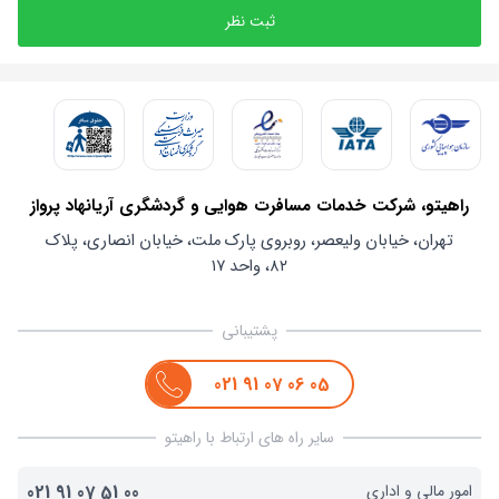
ثبت نظر
راهیتو، شرکت خدمات مسافرت هوایی و گردشگری آریانهاد پرواز
تهران، خیابان ولیعصر، روبروی پارک ملت، خیابان انصاری، پلاک
۸۲، واحد ۱۷
پشتیبانی
021
91
07
06
05
سایر راه های ارتباط با راهیتو
امور مالی و اداری
00
51
07
91
021