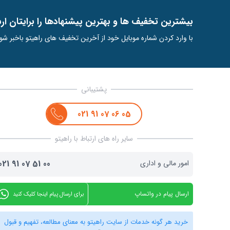
ﺑﯿﺸﺘﺮﯾﻦ ﺗﺨﻔﯿﻒ ﻫﺎ و ﺑﻬﺘﺮﯾﻦ ﭘﯿﺸﻨﻬﺎدﻫﺎ را ﺑﺮاﯾﺘﺎن ار
با وارد کردن شماره موبایل خود از آخرین تخفیف های راهیتو باخبر شو
پشتیبانی
021
91
07
06
05
سایر راه های ارتباط با راهیتو
امور مالی و اداری
00
51
07
91
021
ارسال پیام در واتساپ
برای ارسال پیام اینجا کلیک کنید
خرید هر گونه خدمات از سایت راهیتو به معنای مطالعه، تفهیم و قبول