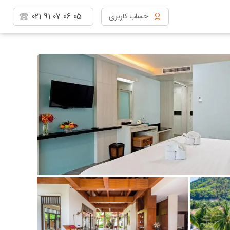
021
91
07
06
05
حساب کاربری
مشاهده پروفایل
خروج