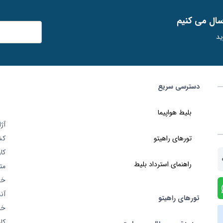
ﺳﺎل ﻣﯽ ﮐﻨﯿﻢ
ید
دسترسی سریع
بلیط هواپیما
تورهای راهیتو
کش
کا
راهنمای استرداد بلیط
خد
آن
تورهای راهیتو
خر
کا