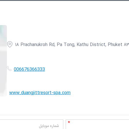
18 Prachanukroh Rd, Pa Tong, Kathu District, Phuket 83
006676366333
www.duangjittresort-spa.com
*
شماره موبایل