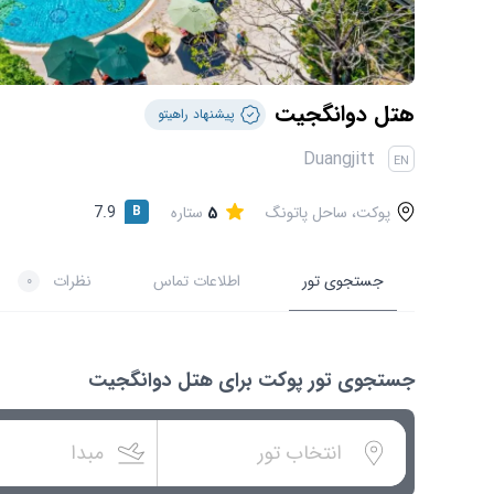
هتل دوانگجیت
پیشنهاد راهیتو
Duangjitt
EN
پوکت، ساحل پاتونگ
5
ستاره
B
7.9
جستجوی تور
اطلاعات تماس
نظرات
0
جستجوی تور پوکت برای هتل دوانگجیت
انتخاب تور
مبدا