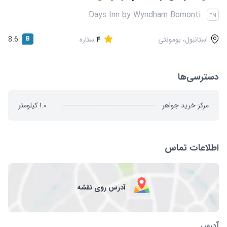
قوانین و مقررات
Days Inn by Wyndham Bomonti
EN
استانبول، بومونتی
4
ستاره
B
8.6
دسترسی‌ها
مرکز خرید جواهر
1.0
کیلومتر
اطلاعات تماس
آدرس روی نقشه
آدرس