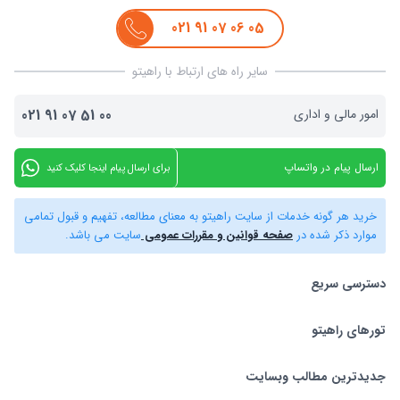
021
91
07
06
05
سایر راه های ارتباط با راهیتو
امور مالی و اداری
00
51
07
91
021
ارسال پیام در واتساپ
برای ارسال پیام اینجا کلیک کنید
خرید هر گونه خدمات از سایت راهیتو به معنای مطالعه، تفهیم و قبول تمامی
موارد ذکر شده در
صفحه قوانین و مقررات عمومی
سایت می باشد.
دسترسی سریع
تورهای راهیتو
بلیط هواپیما
تور استانبول
تورهای راهیتو
جدیدترین مطالب وبسایت