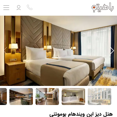
مشاهده پروفایل
ورود به حساب کاربری
خروج
حساب کاربری ندارید؟
ثبت نام
کنید
ثبت نام آژانس
بلیط هواپیما
تور
درباره ما
ارتباط با ما
هتل دیز این ویندهام بومونتی