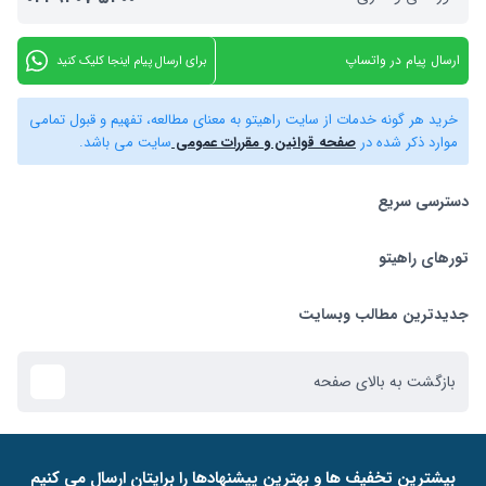
ارسال پیام در واتساپ
برای ارسال پیام اینجا کلیک کنید
خرید هر گونه خدمات از سایت راهیتو به معنای مطالعه، تفهیم و قبول تمامی
موارد ذکر شده در
صفحه قوانین و مقررات عمومی
سایت می باشد.
دسترسی سریع
تورهای راهیتو
بلیط هواپیما
تور استانبول
تورهای راهیتو
جدیدترین مطالب وبسایت
تور کیش
راهنمای استرداد بلیط
بازگشت به بالای صفحه
تور دبی
ﺑﯿﺸﺘﺮﯾﻦ ﺗﺨﻔﯿﻒ ﻫﺎ و ﺑﻬﺘﺮﯾﻦ ﭘﯿﺸﻨﻬﺎدﻫﺎ را ﺑﺮاﯾﺘﺎن ارﺳﺎل ﻣﯽ ﮐﻨﯿﻢ
تور ازمیر