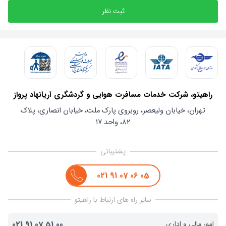
ثبت نظر
راهیتو، شرکت خدمات مسافرت هوایی و گردشگری آریانهاد پرواز
تهران، خیابان ولیعصر، روبروی پارک ملت، خیابان انصاری، پلاک
۸۲، واحد ۱۷
پشتیبانی
021
91
07
06
05
سایر راه های ارتباط با راهیتو
امور مالی و اداری
00
51
07
91
021