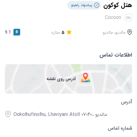
قوانین و مقررات
هتل کوکون
پیشنهاد راهیتو
Cocoon
EN
مالدیو، مالدیو
5
ستاره
B
9.1
اطلاعات تماس
آدرس روی نقشه
آدرس
Ookolhufinolhu, Lhaviyani Atoll 07040، مالدیو
شماره تماس