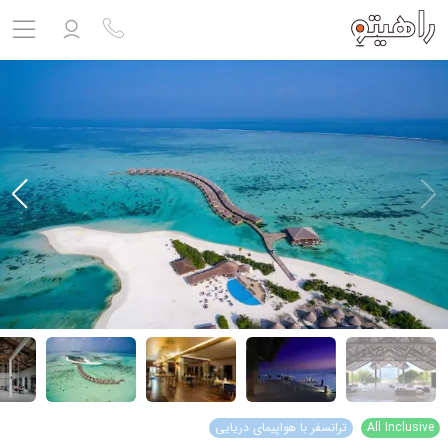
مشاهده پروفایل
ورود به حساب کاربری
خروج
حساب کاربری ندارید؟
ثبت نام
کنید
ثبت نام آژانس
بلیط هواپیما
تور
درباره ما
ارتباط با ما
All Inclusive
ترانسفر با هواپیمای دریایی