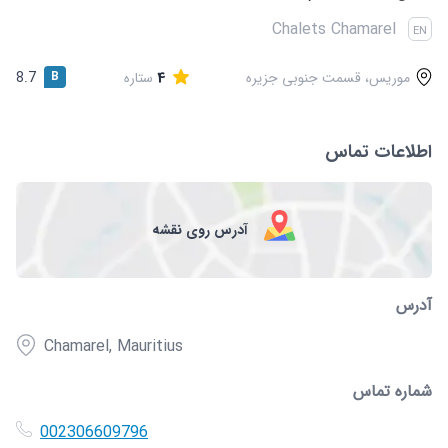
قوانین و مقررات
Chalets Chamarel
EN
موریس، قسمت جنوبی جزیره
4
ستاره
B
8.7
اطلاعات تماس
آدرس روی نقشه
آدرس
Chamarel, Mauritius
شماره تماس
002306609796