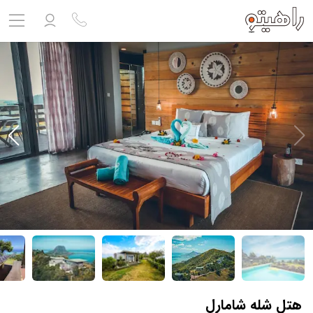
مشاهده پروفایل
ورود به حساب کاربری
خروج
حساب کاربری ندارید؟
ثبت نام
کنید
ثبت نام آژانس
بلیط هواپیما
تور
درباره ما
ارتباط با ما
هتل شله شامارل