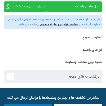
ارسال پیام در واتساپ
برای ارسال پیام اینجا کلیک کنید
خرید هر گونه خدمات از سایت راهیتو به معنای مطالعه، تفهیم و قبول تمامی
موارد ذکر شده در
صفحه قوانین و مقررات عمومی
سایت می باشد.
دسترسی سریع
تورهای راهیتو
بلیط هواپیما
تور استانبول
تورهای راهیتو
جدیدترین مطالب وبسایت
تور کیش
راهنمای استرداد بلیط
بازگشت به بالای صفحه
تور دبی
ﺑﯿﺸﺘﺮﯾﻦ ﺗﺨﻔﯿﻒ ﻫﺎ و ﺑﻬﺘﺮﯾﻦ ﭘﯿﺸﻨﻬﺎدﻫﺎ را ﺑﺮاﯾﺘﺎن ارﺳﺎل ﻣﯽ ﮐﻨﯿﻢ
تور ازمیر