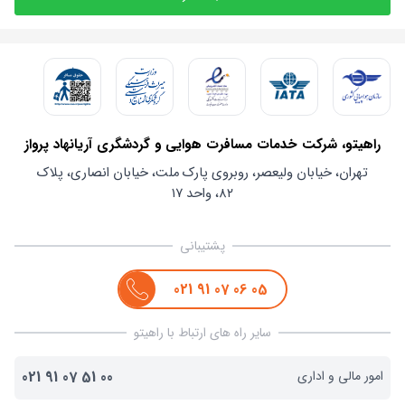
راهیتو، شرکت خدمات مسافرت هوایی و گردشگری آریانهاد پرواز
تهران، خیابان ولیعصر، روبروی پارک ملت، خیابان انصاری، پلاک
۸۲، واحد ۱۷
پشتیبانی
021
91
07
06
05
سایر راه های ارتباط با راهیتو
امور مالی و اداری
00
51
07
91
021