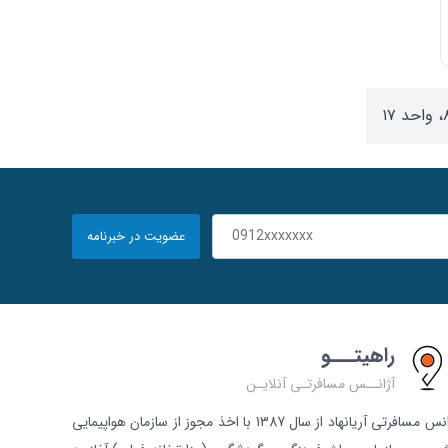
عضویت در خبرنامه
راهیتـــو
آژانــس مسافرتـی آنلایـن
آژانس مسافرتی آریانهاد از سال 1387 با اخذ مجوز از سازمان هواپیمایی