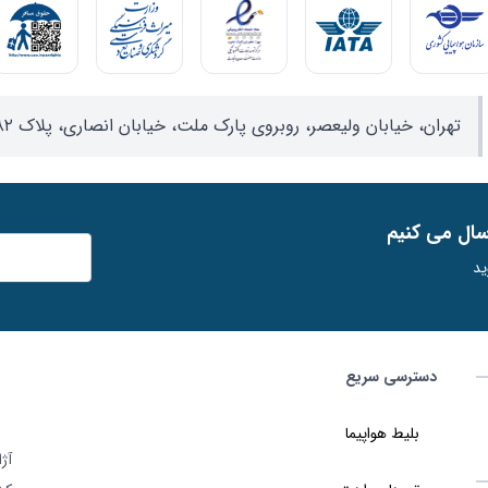
تهران، خیابان ولیعصر، روبروی پارک ملت، خیابان انصاری، پلاک ۸۲، واحد ۱۷
ﺳﺎل ﻣﯽ ﮐﻨﯿﻢ
ید
دسترسی سریع
بلیط هواپیما