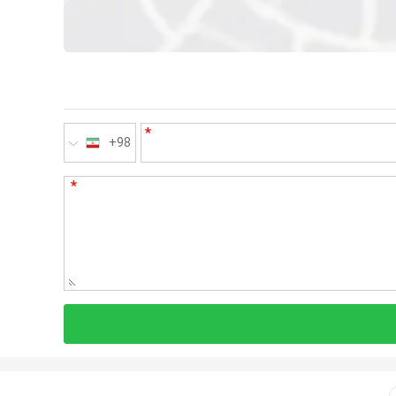
*
+98
*