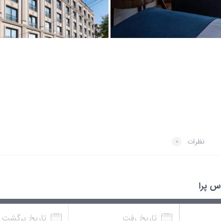
نظرات
0
س پرا
تاریخ رفت
تاریخ برگشت