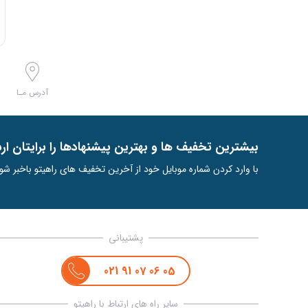
آدرس مـا
ﺑﯿﺸﺘﺮﯾﻦ ﺗﺨﻔﯿﻒ ﻫﺎ و ﺑﻬﺘﺮﯾﻦ ﭘﯿﺸﻨﻬﺎدﻫﺎ را ﺑﺮاﯾﺘﺎن ار
با وارد کردن شماره موبایل خود از آخرین تخفیف های راهیتو باخبر شو
پشتیبانی
021
91
07
06
05
سایر راه های ارتباط با راهیتو