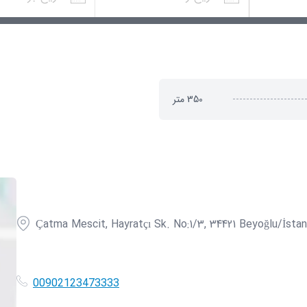
350
متر
Çatma Mescit, Hayratçı Sk. No:1/3, 34421 Beyoğlu/İstan
00902123473333