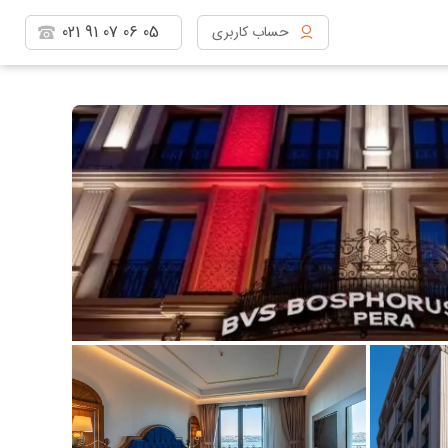
021
91
07
06
05
حساب کاربری
مشاهده پروفایل
خروج