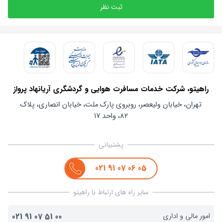
ثبت نظر
راهیتو، شرکت خدمات مسافرت هوایی و گردشگری آریانهاد پرواز
تهران، خیابان ولیعصر، روبروی پارک ملت، خیابان انصاری، پلاک
۸۲، واحد ۱۷
پشتیبانی
021
91
07
06
05
سایر راه های ارتباط با راهیتو
امور مالی و اداری
00
51
07
91
021