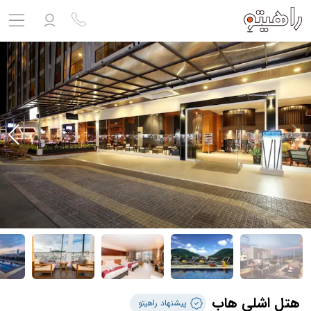
مشاهده پروفایل
ورود به حساب کاربری
خروج
حساب کاربری ندارید؟
ثبت نام
کنید
ثبت نام آژانس
بلیط هواپیما
تور
درباره ما
ارتباط با ما
هتل اشلی هاب
پیشنهاد راهیتو