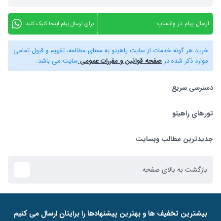
ارسال پیام در واتساپ
برای ارسال پیام اینجا کلیک کنید
خرید هر گونه خدمات از سایت راهیتو به معنای مطالعه، تفهیم و قبول تمامی
موارد ذکر شده در
صفحه قوانین و مقررات عمومی
سایت می باشد.
دسترسی سریع
تورهای راهیتو
بلیط هواپیما
تور استانبول
تورهای راهیتو
جدیدترین مطالب وبسایت
تور کیش
راهنمای استرداد بلیط
بازگشت به بالای صفحه
تور دبی
ﺑﯿﺸﺘﺮﯾﻦ ﺗﺨﻔﯿﻒ ﻫﺎ و ﺑﻬﺘﺮﯾﻦ ﭘﯿﺸﻨﻬﺎدﻫﺎ را ﺑﺮاﯾﺘﺎن ارﺳﺎل ﻣﯽ ﮐﻨﯿﻢ
تور ازمیر