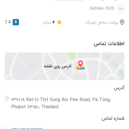
قوانین و مقررات
Ashlee HUB
EN
پوکت، ساحل پاتونگ
4
ستاره
B
7.4
اطلاعات تماس
آدرس روی نقشه
آدرس
237/18 Rat-U-Thit Song Roi Pee Road, Pa Tong,
Phuket 83150, Thailand
شماره تماس