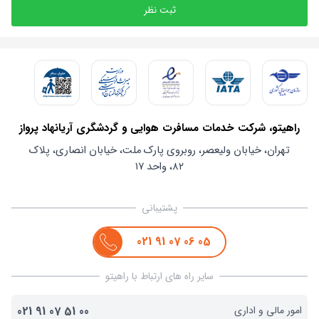
ثبت نظر
راهیتو، شرکت خدمات مسافرت هوایی و گردشگری آریانهاد پرواز
تهران، خیابان ولیعصر، روبروی پارک ملت، خیابان انصاری، پلاک
۸۲، واحد ۱۷
پشتیبانی
021
91
07
06
05
سایر راه های ارتباط با راهیتو
امور مالی و اداری
00
51
07
91
021