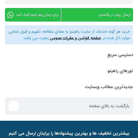
ارسال پیام در واتساپ
برای ارسال پیام اینجا کلیک کنید
خرید هر گونه خدمات از سایت راهیتو به معنای مطالعه، تفهیم و قبول تمامی
موارد ذکر شده در
صفحه قوانین و مقررات عمومی
سایت می باشد.
دسترسی سریع
تورهای راهیتو
بلیط هواپیما
تور استانبول
تورهای راهیتو
جدیدترین مطالب وبسایت
تور کیش
راهنمای استرداد بلیط
بازگشت به بالای صفحه
تور دبی
ﺑﯿﺸﺘﺮﯾﻦ ﺗﺨﻔﯿﻒ ﻫﺎ و ﺑﻬﺘﺮﯾﻦ ﭘﯿﺸﻨﻬﺎدﻫﺎ را ﺑﺮاﯾﺘﺎن ارﺳﺎل ﻣﯽ ﮐﻨﯿﻢ
تور ازمیر