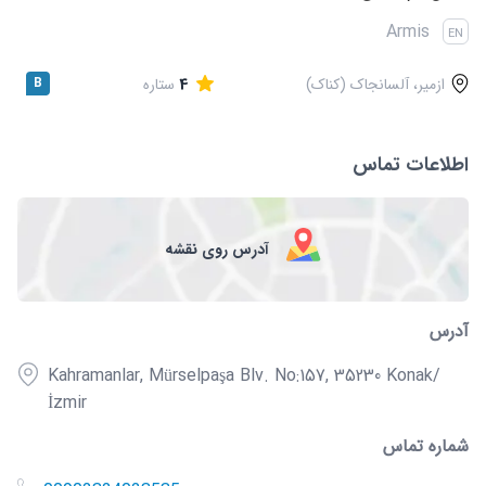
قوانین و مقررات
Armis
EN
ازمیر، آلسانجاک (کناک)
4
ستاره
B
اطلاعات تماس
آدرس روی نقشه
آدرس
Kahramanlar, Mürselpaşa Blv. No:157, 35230 Konak/
İzmir
شماره تماس