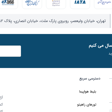
تهران، خیابان ولیعصر، روبروی پارک ملت، خیابان انصاری، پلاک ۸۲، واحد ۱۷
ﺳﺎل ﻣﯽ ﮐﻨﯿﻢ
ید
دسترسی سریع
بلیط هواپیما
تورهای راهیتو
کش
کا