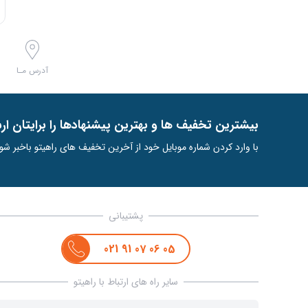
آدرس مـا
ﺑﯿﺸﺘﺮﯾﻦ ﺗﺨﻔﯿﻒ ﻫﺎ و ﺑﻬﺘﺮﯾﻦ ﭘﯿﺸﻨﻬﺎدﻫﺎ را ﺑﺮاﯾﺘﺎن ار
با وارد کردن شماره موبایل خود از آخرین تخفیف های راهیتو باخبر شو
پشتیبانی
021
91
07
06
05
سایر راه های ارتباط با راهیتو