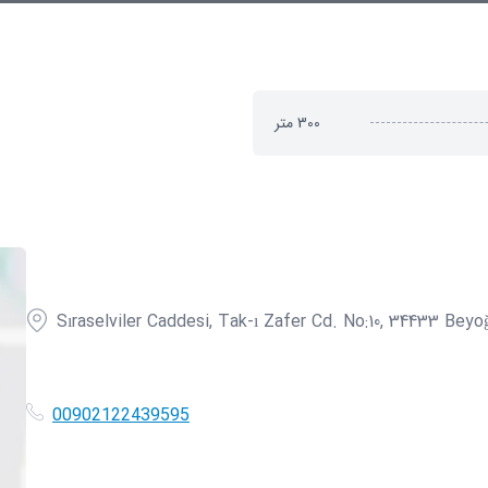
300
متر
Sıraselviler Caddesi, Tak-ı Zafer Cd. No:10, 34433 Beyo
00902122439595