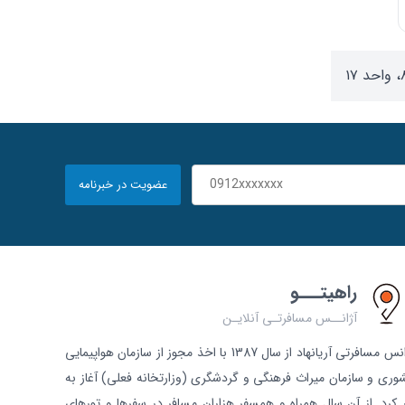
عضویت در خبرنامه
راهیتـــو
آژانــس مسافرتـی آنلایـن
آژانس مسافرتی آریانهاد از سال 1387 با اخذ مجوز از سازمان هواپیمایی
وری و سازمان میراث فرهنگی و گردشگری (وزارتخانه فعلی) آغاز به
ر کرد. از آن سال همراه و همسفر هزاران مسافر در سفرها و تورهای