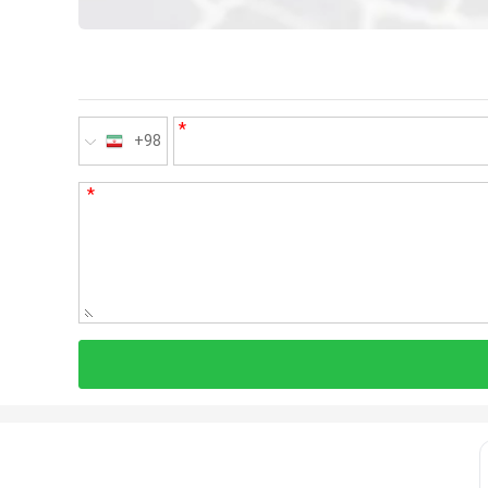
*
+98
*