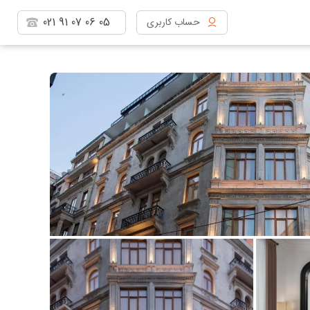
021
91
07
06
05
حساب کاربری
مشاهده پروفایل
خروج